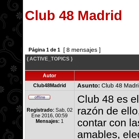
Club 48 Madrid
[ 8 mensajes ]
Página
1
de
1
{ ACTIVE_TOPICS }
Autor
Asunto:
Club 48 Madri
Club48Madrid
Club 48 es e
razón de ello
Registrado:
Sab, 02
Ene 2016, 00:59
contar con la
Mensajes:
1
amables, ele