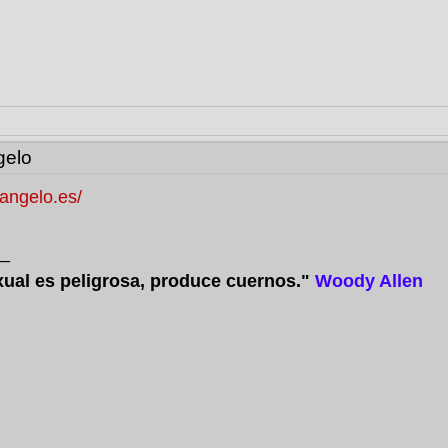
gelo
dangelo.es/
_
xual es peligrosa, produce cuernos."
Woody Allen