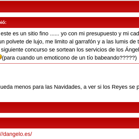
ió:
ste es un sitio fino ...... yo con mi presupuesto y mi c
 polvete de lujo, me limito al garrafón y a las lumis de t
el siguiente concurso se sortean los servicios de los 
(para cuando un emoticono de un tío babeando?????)
eda menos para las Navidades, a ver si los Reyes se p
://dangelo.es/