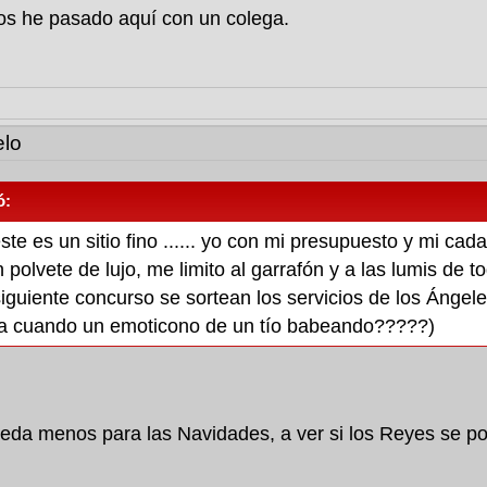
 he pasado aquí con un colega.
lo
ó:
te es un sitio fino ...... yo con mi presupuesto y mi cad
polvete de lujo, me limito al garrafón y a las lumis de to
 siguiente concurso se sortean los servicios de los Á
a cuando un emoticono de un tío babeando?????)
da menos para las Navidades, a ver si los Reyes se po