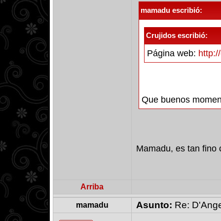
mamadu escribió:
Crujidos escribió:
Página web:
http:/
Que buenos momento
Mamadu, es tan fino c
Arriba
Asunto:
Re: D'Ange
mamadu