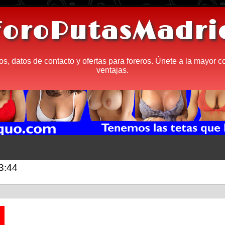
ForoPutasMadri
os, datos de contacto y ofertas para foreros. Únete a la mayor 
ventajas.
03:44