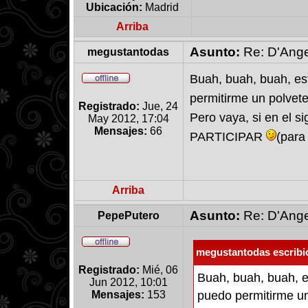
Ubicación:
Madrid
Arriba
Asunto:
Re: D'Ange
megustantodas
Buah, buah, buah, est
permitirme un polvete 
Registrado:
Jue, 24
Pero vaya, si en el 
May 2012, 17:04
Mensajes:
66
PARTICIPAR
(para
Arriba
Asunto:
Re: D'Ange
PepePutero
megustantodas escribi
Registrado:
Mié, 06
Buah, buah, buah, es
Jun 2012, 10:01
Mensajes:
153
puedo permitirme un 