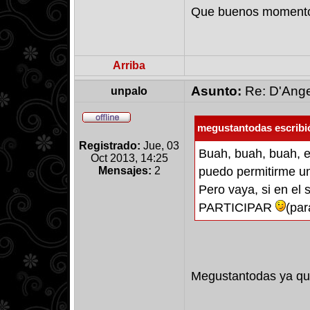
Que buenos momentos
Arriba
Asunto:
Re: D'Ange
unpalo
megustantodas escribi
Registrado:
Jue, 03
Buah, buah, buah, es
Oct 2013, 14:25
Mensajes:
2
puedo permitirme un 
Pero vaya, si en el
PARTICIPAR
(par
Megustantodas ya que