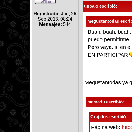
unpalo escribió:
Registrado:
Jue, 26
Sep 2013, 08:24
megustantodas escrib
Mensajes:
544
Buah, buah, buah, e
puedo permitirme un
Pero vaya, si en 
EN PARTICIPAR
Megustantodas ya qu
mamadu escribió:
Crujidos escribió:
Página web:
http