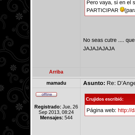
Pero vaya, si en el
PARTICIPAR
(par
No seas cutre .... qu
JAJAJAJAJA
Arriba
Asunto:
Re: D'Ange
mamadu
Crujidos escribió:
Registrado:
Jue, 26
Página web:
http://
Sep 2013, 08:24
Mensajes:
544