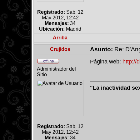
Registrado:
Sab, 12
May 2012, 12:42
Mensajes:
34
Ubicación:
Madrid
Arriba
Asunto:
Re: D'An
Crujidos
Página web:
http://
Administrador del
Sitio
________________
"La inactividad se
Registrado:
Sab, 12
May 2012, 12:42
Mensajes:
34