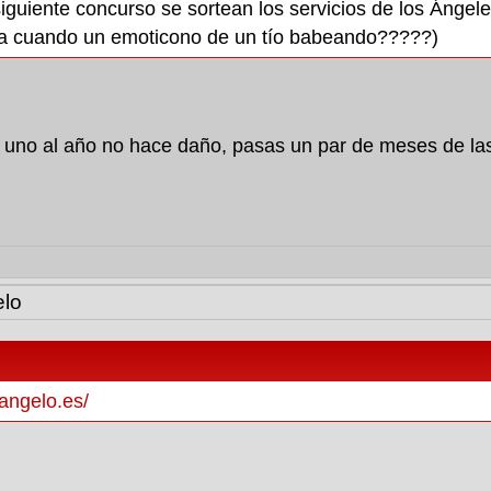
 siguiente concurso se sortean los servicios de los Á
a cuando un emoticono de un tío babeando?????)
e uno al año no hace daño, pasas un par de meses de las
lo
dangelo.es/