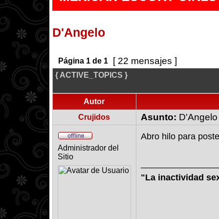
D'Angelo
[ 22 mensajes ]
Página
1
de
1
{ ACTIVE_TOPICS }
Autor
Asunto:
D'Angelo
Crujidos
Abro hilo para post
Administrador del
Sitio
________________
"La inactividad se