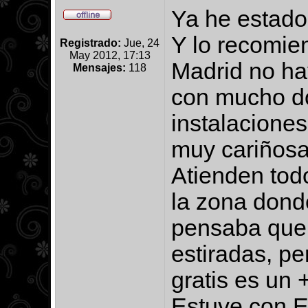
Ya he estad
Y lo recomie
Registrado:
Jue, 24
May 2012, 17:13
Madrid no ha
Mensajes:
118
con mucho do
instalaciones
muy cariñosa
Atienden todo
la zona dond
pensaba que i
estiradas, pe
gratis es u
Estuve con El