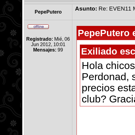
Asunto:
Re: EVEN11 Ma
PepePutero
PepePutero e
Registrado:
Mié, 06
Jun 2012, 10:01
Exiliado esc
Mensajes:
99
Hola chicos
Perdonad, 
precios es
club? Graci