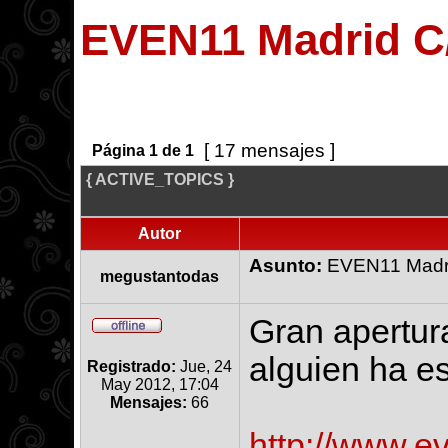
EVEN11 Madrid C/
[ 17 mensajes ]
Página
1
de
1
{ ACTIVE_TOPICS }
Autor
Asunto:
EVEN11 Madri
megustantodas
Gran apertur
alguien ha e
Registrado:
Jue, 24
May 2012, 17:04
Mensajes:
66
http://www.e