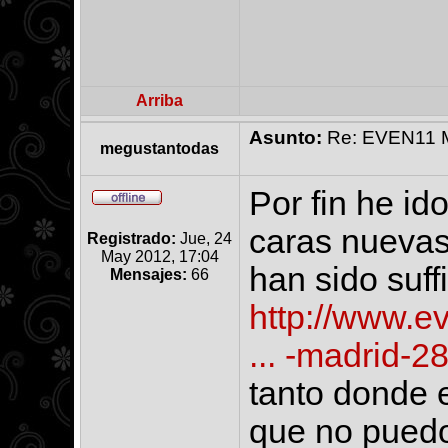
Arriba
Asunto:
Re: EVEN11 Ma
megustantodas
Por fin he ido
caras nuevas
Registrado:
Jue, 24
May 2012, 17:04
han sido suff
Mensajes:
66
http://www.e
... -madrid-2
tanto donde 
que no puedo