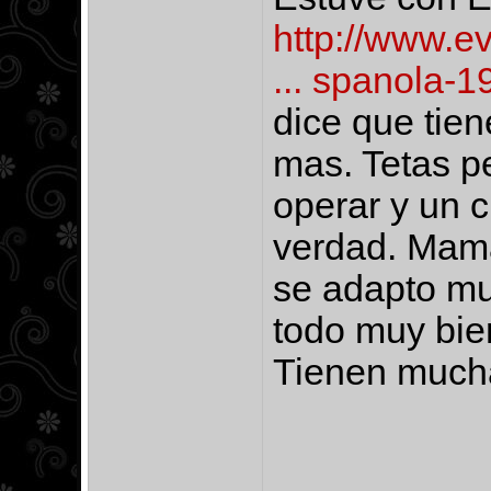
http://www.e
... spanola-1
dice que tie
mas. Tetas pe
operar y un c
verdad. Mama
se adapto mu
todo muy bie
Tienen mucha