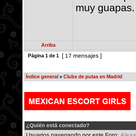
muy guapas.
Arriba
[ 17 mensajes ]
Página
1
de
1
Índice general
»
Clubs de putas en Madrid
¿Quién está conectado?
Usuarios navegando por este Foro:
Alexa