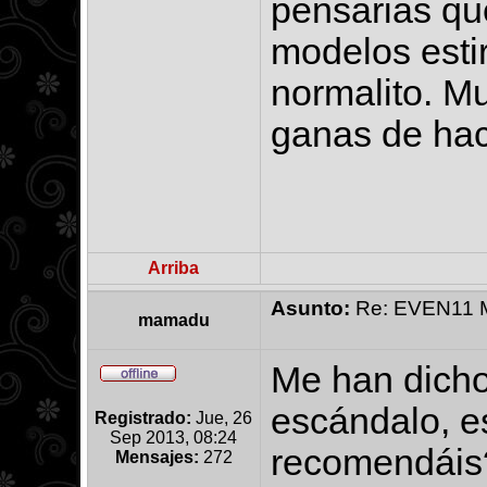
pensarias qu
modelos estir
normalito. M
ganas de hace
Arriba
Asunto:
Re: EVEN11 Ma
mamadu
Me han dicho
escándalo, es
Registrado:
Jue, 26
Sep 2013, 08:24
recomendáis
Mensajes:
272