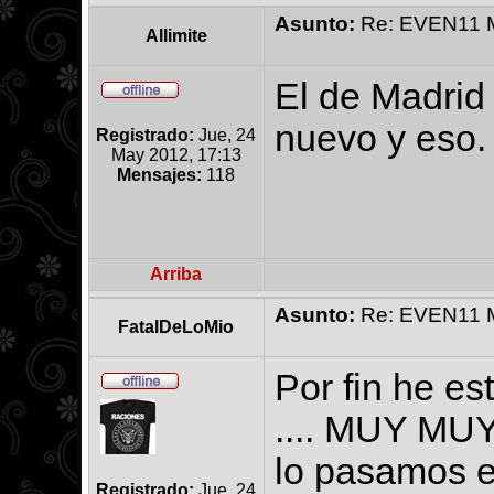
Asunto:
Re: EVEN11 Ma
Allimite
El de Madrid
nuevo y eso.
Registrado:
Jue, 24
May 2012, 17:13
Mensajes:
118
Arriba
Asunto:
Re: EVEN11 Ma
FatalDeLoMio
Por fin he e
.... MUY MUY
lo pasamos e
Registrado:
Jue, 24