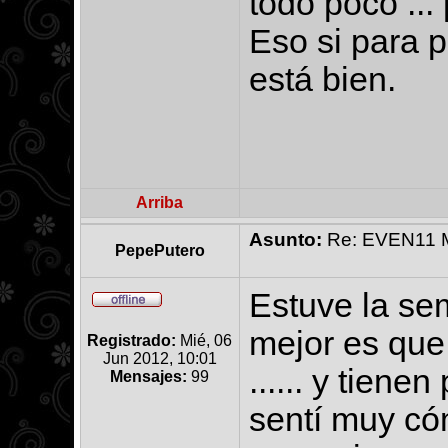
todo poco ...
Eso si para p
está bien.
Arriba
Asunto:
Re: EVEN11 Ma
PepePutero
Estuve la se
mejor es que
Registrado:
Mié, 06
Jun 2012, 10:01
...... y tien
Mensajes:
99
sentí muy có