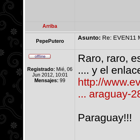
Arriba
Asunto:
Re: EVEN11 Ma
PepePutero
Raro, raro, 
.... y el enla
Registrado:
Mié, 06
Jun 2012, 10:01
http://www.e
Mensajes:
99
... araguay-2
Paraguay!!!