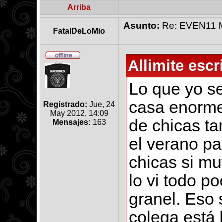
Arriba
Asunto:
Re: EVEN11 Ma
FatalDeLoMio
Allimite escr
Lo que yo se
casa enorme
Registrado:
Jue, 24
May 2012, 14:09
de chicas t
Mensajes:
163
el verano pa
chicas si mu
lo vi todo po
granel. Eso 
colega está 