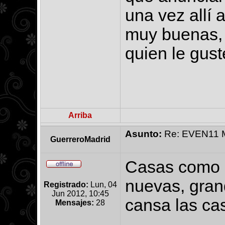
una vez allí 
muy buenas,
quien le gust
Arriba
Asunto:
Re: EVEN11 Ma
GuerreroMadrid
Casas como e
nuevas, grand
Registrado:
Lun, 04
Jun 2012, 10:45
cansa las ca
Mensajes:
28