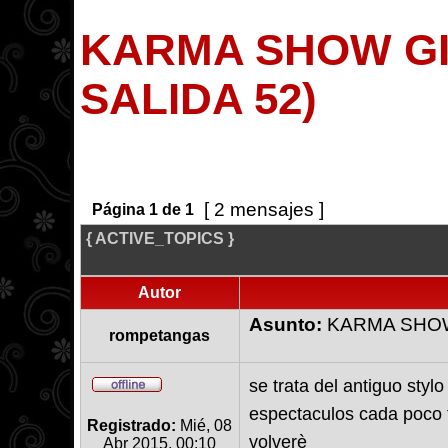
KARMA SHOW GI
SALIDA 52)
[ 2 mensajes ]
Página
1
de
1
{ ACTIVE_TOPICS }
Autor
Asunto:
KARMA SHOW 
rompetangas
se trata del antiguo styl
espectaculos cada poco 
Registrado:
Mié, 08
volverè
Abr 2015, 00:10