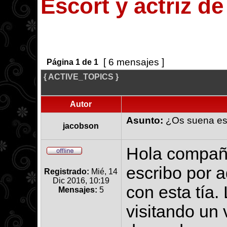
Escort y actriz d
[ 6 mensajes ]
Página
1
de
1
{ ACTIVE_TOPICS }
Autor
Asunto:
¿Os suena esta
jacobson
Hola compañ
escribo por 
Registrado:
Mié, 14
Dic 2016, 10:19
con esta tía.
Mensajes:
5
visitando un