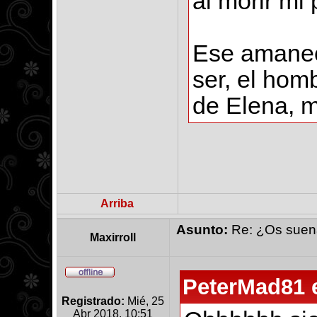
al morir mi 
Ese amanece
ser, el hom
de Elena, m
Arriba
Asunto:
Re: ¿Os suena 
Maxirroll
PeterMad81 e
Registrado:
Mié, 25
Abr 2018, 10:51