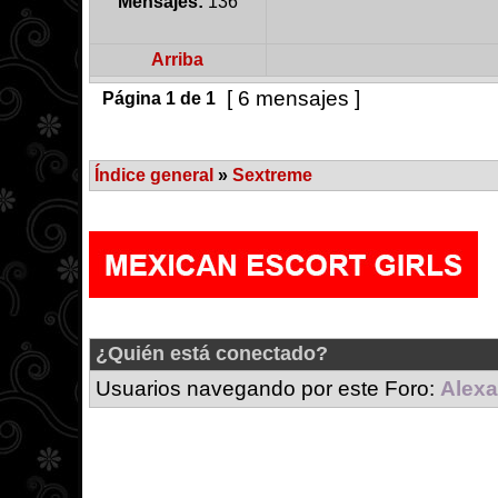
Mensajes:
136
Arriba
[ 6 mensajes ]
Página
1
de
1
Índice general
»
Sextreme
¿Quién está conectado?
Usuarios navegando por este Foro:
Alexa