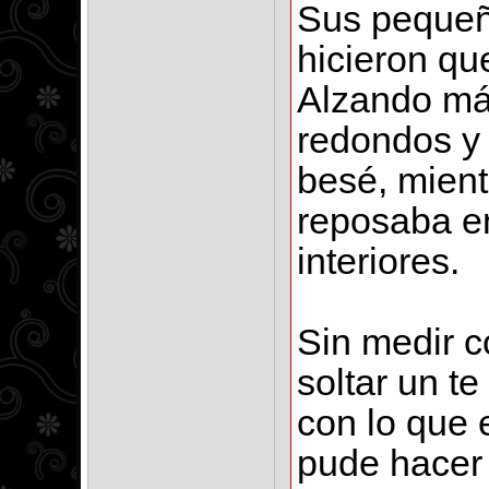
Sus pequeñ
hicieron qu
Alzando má
redondos y 
besé, mient
reposaba en
interiores.
Sin medir 
soltar un t
con lo que 
pude hacer 