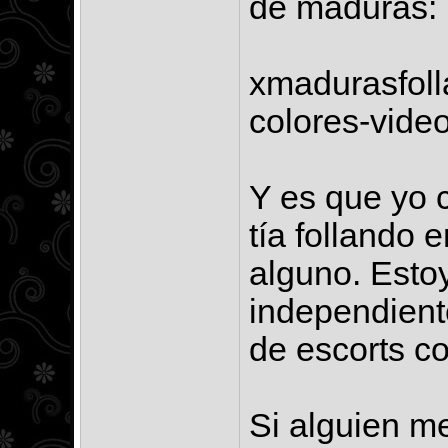
de maduras:
xmadurasfolla
colores-vide
Y es que yo 
tía follando 
alguno. Esto
independient
de escorts c
Si alguien m