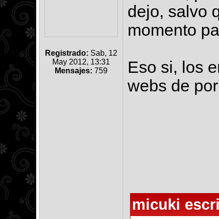
dejo, salvo 
momento pa
Registrado:
Sab, 12
May 2012, 13:31
Eso si, los 
Mensajes:
759
webs de por
micuki escri