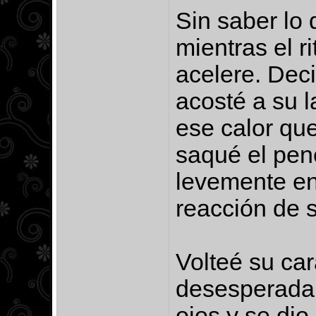
Sin saber lo
mientras el r
acelere. Deci
acosté a su 
ese calor qu
saqué el pen
levemente en
reacción de s
Volteé su ca
desesperadame
ojos y se dio