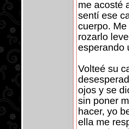
me acosté 
sentí ese c
cuerpo. Me
rozarlo lev
esperando u
Volteé su c
desesperada
ojos y se di
sin poner m
hacer, yo b
ella me res