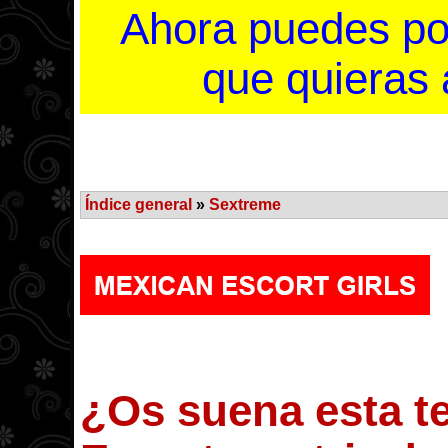
Ahora puedes po
que quieras a
Índice general
»
Sextreme
¿Os suena esta te