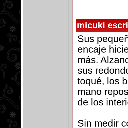
micuki escri
Sus pequeñ
encaje hici
más. Alzan
sus redondo
toqué, los 
mano reposa
de los inter
Sin medir 