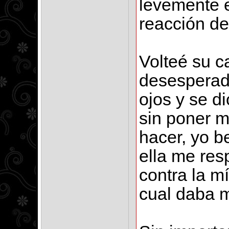
levemente 
reacción de
Volteé su c
desesperada
ojos y se di
sin poner m
hacer, yo b
ella me res
contra la m
cual daba m