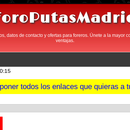
ForoPutasMadri
os, datos de contacto y ofertas para foreros. Únete a la mayor 
ventajas.
10:15
oner todos los enlaces que quieras a tu 