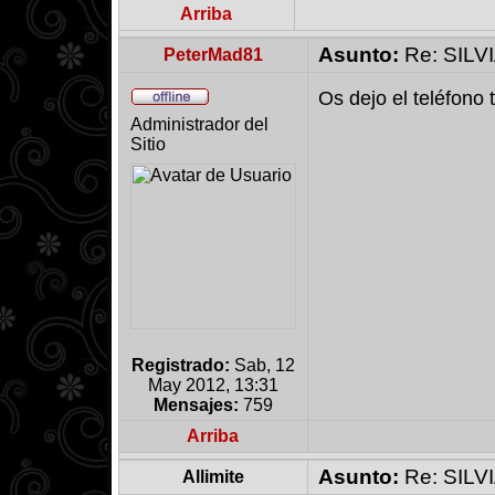
Arriba
Asunto:
Re: SILV
PeterMad81
Os dejo el teléfono
Administrador del
Sitio
Registrado:
Sab, 12
May 2012, 13:31
Mensajes:
759
Arriba
Asunto:
Re: SILV
Allimite