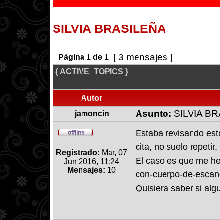
SILVIA BRASILEÑA
[ 3 mensajes ]
Página
1
de
1
{ ACTIVE_TOPICS }
Autor
Asunto:
SILVIA B
jamoncin
Estaba revisando est
cita, no suelo repeti
Registrado:
Mar, 07
El caso es que me he 
Jun 2016, 11:24
Mensajes:
10
con-cuerpo-de-escan
Quisiera saber si alg