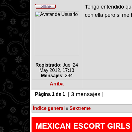
Tengo entendido que
con ella pero si me
Registrado:
Jue, 24
May 2012, 17:13
Mensajes:
284
Arriba
[ 3 mensajes ]
Página
1
de
1
Índice general
»
Sextreme