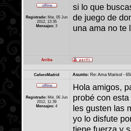
si lo que busca
de juego de dom
Registrado:
Mar, 05 Jun
2012, 13:35
una ama no te l
Mensajes:
3
Arriba
Asunto:
Re: Ama Marisol - 6
CañeroMadrid
Hola amigos, p
probé con esta 
Registrado:
Mié, 06 Jun
2012, 11:39
les gusten las 
Mensajes:
4
yo lo disfute p
tiene fuerza y 