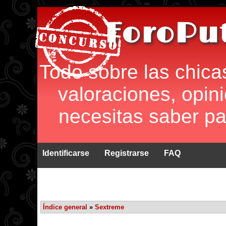
ForoPu
Todo sobre las chica
valoraciones, opin
necesitas saber par
Identificarse
Registrarse
FAQ
Índice general
»
Sextreme