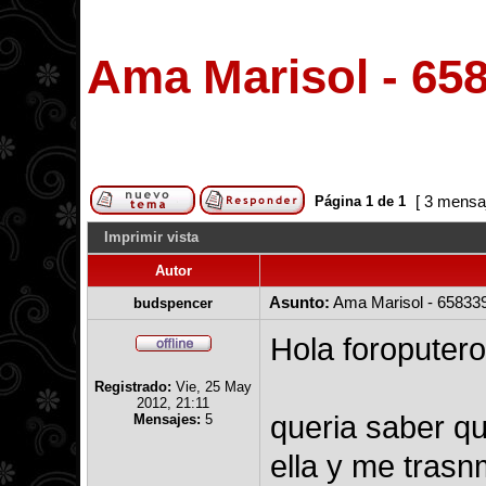
Ama Marisol - 65
[ 3 mensa
Página
1
de
1
Imprimir vista
Autor
Asunto:
Ama Marisol - 65833
budspencer
Hola foroputero
Registrado:
Vie, 25 May
2012, 21:11
queria saber qu
Mensajes:
5
ella y me trasn