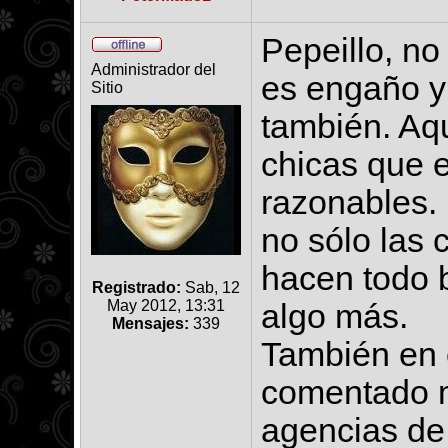
Pepeillo, no
Administrador del
es engaño y 
Sitio
también. Aq
chicas que 
razonables.
no sólo las 
hacen todo 
Registrado:
Sab, 12
May 2012, 13:31
algo más.
Mensajes:
339
También en 
comentado m
agencias de