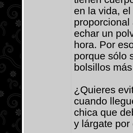
en la vida, e
proporcional 
echar un pol
hora. Por eso
porque sólo s
bolsillos má
¿Quieres evi
cuando llegue
chica que deb
y lárgate por