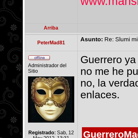
www.mansi
Arriba
Asunto:
Re: Slumi mie
PeterMad81
Guerrero ya
Administrador del
no me he pue
Sitio
no, la verda
enlaces.
GuerreroMad
Registrado:
Sab, 12