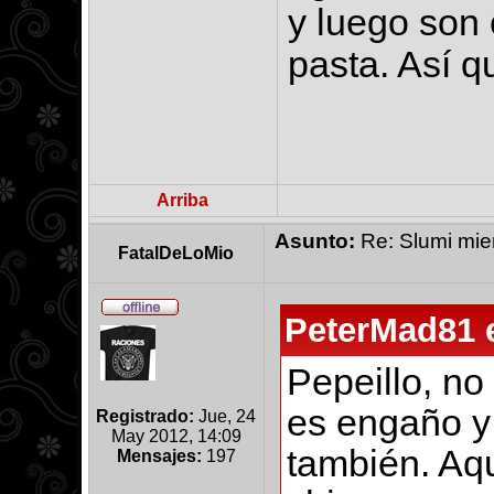
y luego son 
pasta. Así q
Arriba
Asunto:
Re: Slumi mien
FatalDeLoMio
PeterMad81 e
Pepeillo, no
es engaño y 
Registrado:
Jue, 24
May 2012, 14:09
también. Aq
Mensajes:
197