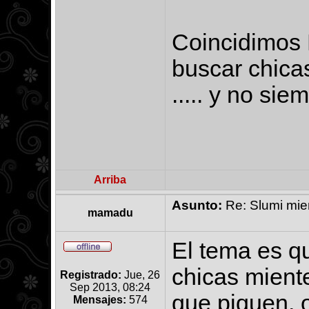
Coincidimos P
buscar chicas
..... y no s
Arriba
Asunto:
Re: Slumi mien
mamadu
El tema es q
chicas miente
Registrado:
Jue, 26
Sep 2013, 08:24
que piquen, 
Mensajes:
574