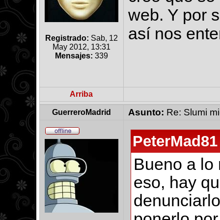
web. Y por s
así nos ent
Registrado:
Sab, 12
May 2012, 13:31
Mensajes:
339
Arriba
Asunto:
Re: Slumi mie
GuerreroMadrid
PeterMad81 
Bueno a lo 
eso, hay qu
denunciarlo
ponerlo por