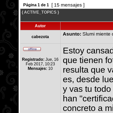
[ 15 mensajes ]
Página
1
de
1
{ ACTIVE_TOPICS }
Autor
Asunto:
Slumi miente c
cabezota
Estoy cansad
que tienen fo
Registrado:
Jue, 16
Feb 2017, 10:23
resulta que v
Mensajes:
10
es, desde lue
y vas tu todo
han "certific
concreto a m