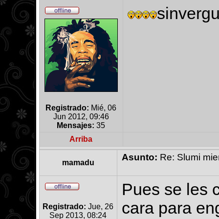
sinverg
Registrado:
Mié, 06
Jun 2012, 09:46
Mensajes:
35
Arriba
Asunto:
Re: Slumi mien
mamadu
Pues se les
cara para en
Registrado:
Jue, 26
Sep 2013, 08:24