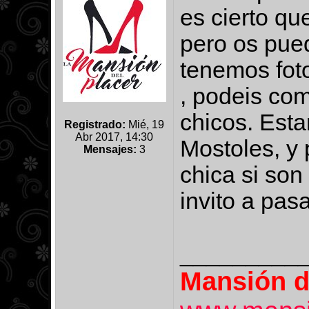
es cierto qu
pero os pue
tenemos foto
, podeis co
chicos. Esta
Registrado:
Mié, 19
Abr 2017, 14:30
Mostoles, y
Mensajes:
3
chica si son 
invito a pas
_________
Mansión d