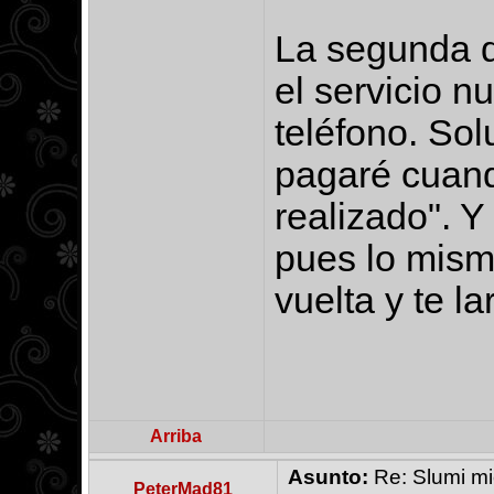
La segunda d
el servicio n
teléfono. Sol
pagaré cuand
realizado". Y
pues lo mism
vuelta y te la
Arriba
Asunto:
Re: Slumi mie
PeterMad81