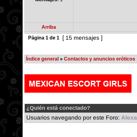
Arriba
[ 15 mensajes ]
Página
1
de
1
Índice general
»
Contactos y anuncios eróticos
¿Quién está conectado?
Usuarios navegando por este Foro:
Alexa