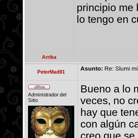
principio me 
lo tengo en 
Arriba
Asunto:
Re: Slumi mie
PeterMad81
Bueno a lo m
Administrador del
veces, no cre
Sitio
hay que tene
con algún c
creo que se