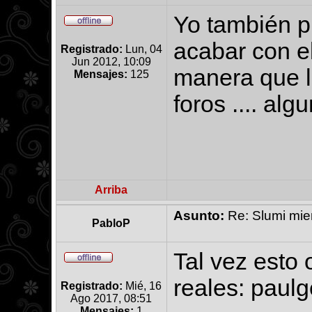
Yo también p
acabar con e
Registrado:
Lun, 04
Jun 2012, 10:09
manera que los
Mensajes:
125
foros .... alg
Arriba
Asunto:
Re: Slumi mien
PabloP
Tal vez esto 
reales: paul
Registrado:
Mié, 16
Ago 2017, 08:51
Mensajes:
1