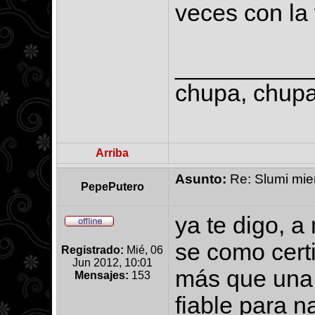
veces con l
__________
chupa, chupa,
Arriba
Asunto:
Re: Slumi mien
PepePutero
ya te digo, a
se como certi
Registrado:
Mié, 06
Jun 2012, 10:01
más que una 
Mensajes:
153
fiable para n