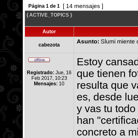
[ 14 mensajes ]
Página
1
de
1
{ ACTIVE_TOPICS }
Autor
Asunto:
Slumi miente c
cabezota
Estoy cansad
que tienen fo
Registrado:
Jue, 16
Feb 2017, 10:23
resulta que v
Mensajes:
10
es, desde lue
y vas tu todo
han "certific
concreto a m