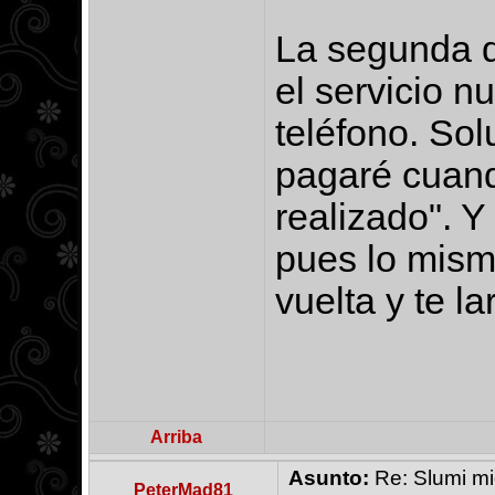
La segunda d
el servicio n
teléfono. Sol
pagaré cuand
realizado". Y
pues lo mism
vuelta y te la
Arriba
Asunto:
Re: Slumi mie
PeterMad81