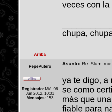
veces con l
__________
chupa, chupa,
Arriba
Asunto:
Re: Slumi mien
PepePutero
ya te digo, a
se como certi
Registrado:
Mié, 06
Jun 2012, 10:01
más que una 
Mensajes:
153
fiable para n