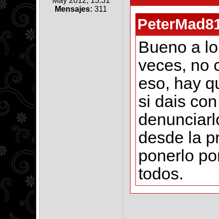
May 2012, 13:31
Mensajes:
311
PeterMad81
Bueno a lo
veces, no c
eso, hay q
si dais co
denunciarl
desde la p
ponerlo po
todos.