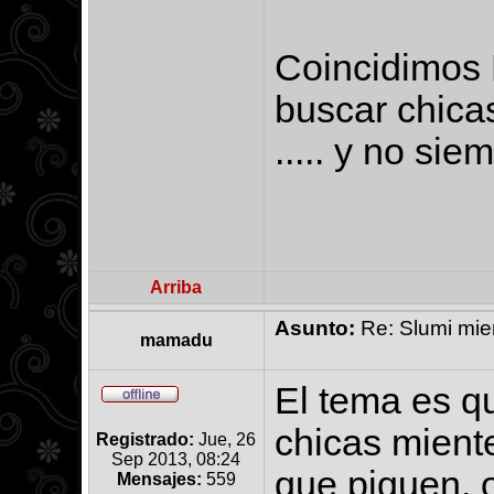
Coincidimos P
buscar chicas
..... y no s
Arriba
Asunto:
Re: Slumi mien
mamadu
El tema es q
chicas miente
Registrado:
Jue, 26
Sep 2013, 08:24
que piquen, 
Mensajes:
559