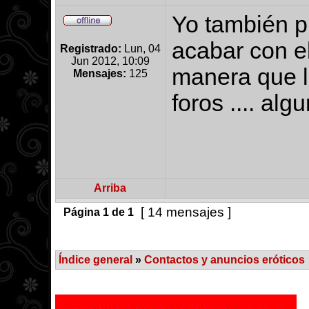
Yo también p
acabar con e
Registrado:
Lun, 04
Jun 2012, 10:09
manera que los
Mensajes:
125
foros .... alg
Arriba
[ 14 mensajes ]
Página
1
de
1
Índice general
»
Contactos y anuncios eróticos