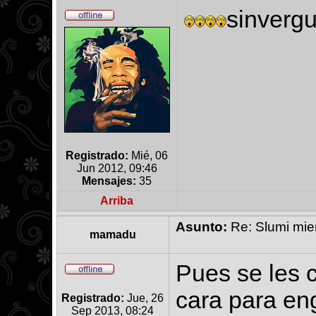
sinverg
Registrado:
Mié, 06
Jun 2012, 09:46
Mensajes:
35
Arriba
Asunto:
Re: Slumi mien
mamadu
Pues se les
cara para en
Registrado:
Jue, 26
Sep 2013, 08:24