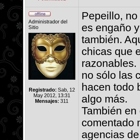
Pepeillo, no
Administrador del
es engaño y 
Sitio
también. Aq
chicas que 
razonables.
no sólo las 
hacen todo 
Registrado:
Sab, 12
May 2012, 13:31
algo más.
Mensajes:
311
También en 
comentado m
agencias de