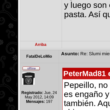
y luego son 
pasta. Así q
Arriba
Asunto:
Re: Slumi mien
FatalDeLoMio
PeterMad81 e
Pepeillo, no
es engaño y 
Registrado:
Jue, 24
May 2012, 14:09
también. Aq
Mensajes:
197