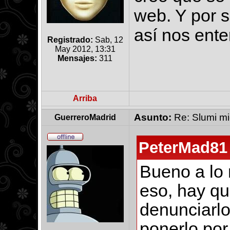
web. Y por s
así nos ent
Registrado:
Sab, 12
May 2012, 13:31
Mensajes:
311
Arriba
Asunto:
Re: Slumi mie
GuerreroMadrid
PeterMad81 
Bueno a lo 
eso, hay qu
denunciarlo
ponerlo por