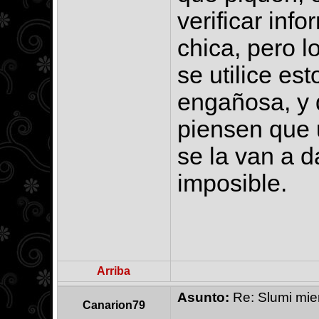
verificar inf
chica, pero l
se utilice es
engañosa, y 
piensen que 
se la van a 
imposible.
Arriba
Asunto:
Re: Slumi mien
Canarion79