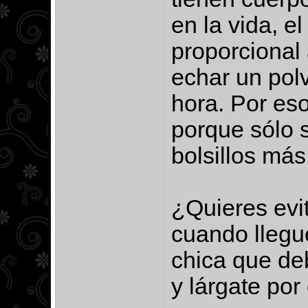
en la vida, e
proporcional 
echar un pol
hora. Por eso
porque sólo s
bolsillos má
¿Quieres evi
cuando llegue
chica que deb
y lárgate por