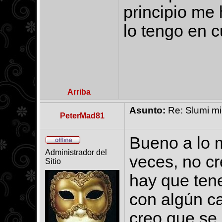
principio me 
lo tengo en 
Arriba
Asunto:
Re: Slumi mie
PeterMad81
Bueno a lo m
Administrador del
veces, no cre
Sitio
hay que tene
con algún c
creo que se