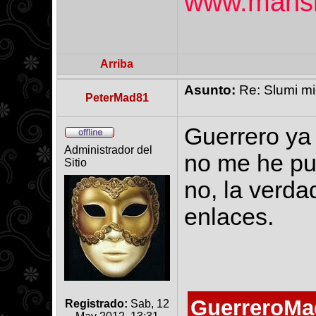
www.mansi
Arriba
Asunto:
Re: Slumi mie
PeterMad81
Guerrero ya
Administrador del
no me he pue
Sitio
no, la verda
enlaces.
GuerreroMad
Registrado:
Sab, 12