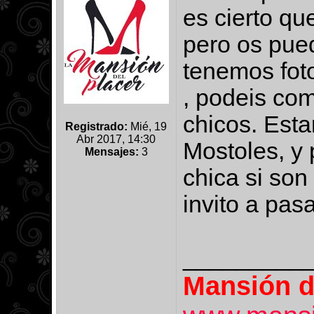
es cierto qu
pero os pue
tenemos foto
, podeis co
chicos. Esta
Registrado:
Mié, 19
Abr 2017, 14:30
Mostoles, y
Mensajes:
3
chica si son 
invito a pas
_________
Mansión d