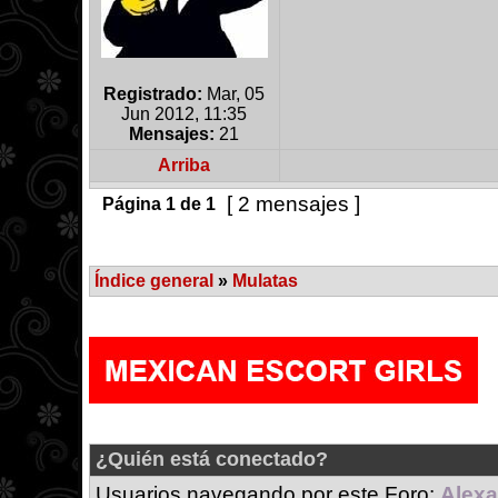
Registrado:
Mar, 05
Jun 2012, 11:35
Mensajes:
21
Arriba
[ 2 mensajes ]
Página
1
de
1
Índice general
»
Mulatas
¿Quién está conectado?
Usuarios navegando por este Foro:
Alexa