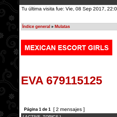
Tu última visita fue: Vie, 08 Sep 2017, 22:
Índice general
»
Mulatas
EVA 679115125
[ 2 mensajes ]
Página
1
de
1
{ ACTIVE_TOPICS }