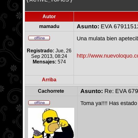
Autor
Asunto:
EVA 6791151
mamadu
Una mulata bien apeteci
Registrado:
Jue, 26
http://www.nuevoloquo.co
Sep 2013, 08:24
Mensajes:
574
Arriba
Asunto:
Re: EVA 67
Cachorrete
Toma ya!!!! Has estado