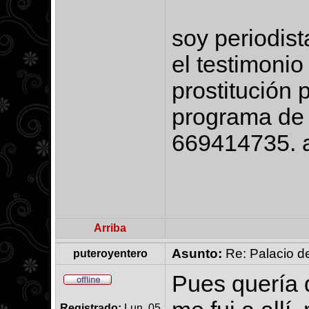
soy periodis
el testimoni
prostitución 
programa de t
669414735. a
Arriba
Asunto:
Re: Palacio de
puteroyentero
Pues quería d
Registrado:
Lun, 05