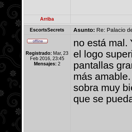
Arriba
Asunto:
Re: Palacio de
EscortsSecrets
no está mal. 
el logo super
Registrado:
Mar, 23
Feb 2016, 23:45
pantallas gra
Mensajes:
2
más amable. l
sobra muy b
que se pueda