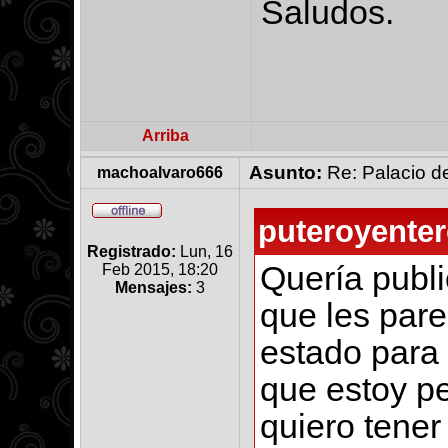
Saludos.
Arriba
Asunto:
Re: Palacio de
machoalvaro666
puteroyenter
Registrado:
Lun, 16
Quería publi
Feb 2015, 18:20
Mensajes:
3
que les parec
estado para
que estoy p
quiero tener