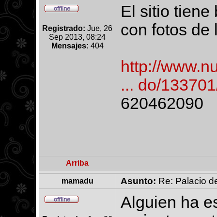
El sitio tien
con fotos de 
Registrado:
Jue, 26
Sep 2013, 08:24
Mensajes:
404
http://www.n
... do/133701
620462090
Arriba
Asunto:
Re: Palacio de
mamadu
Alguien ha e