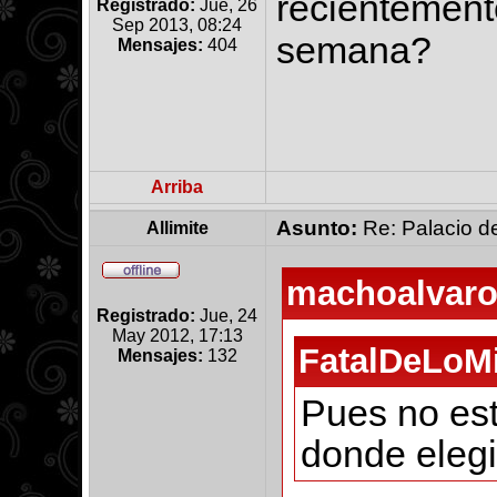
recientement
Registrado:
Jue, 26
Sep 2013, 08:24
semana?
Mensajes:
404
Arriba
Asunto:
Re: Palacio de
Allimite
machoalvaro6
Registrado:
Jue, 24
May 2012, 17:13
FatalDeLoMi
Mensajes:
132
Pues no es
donde elegi