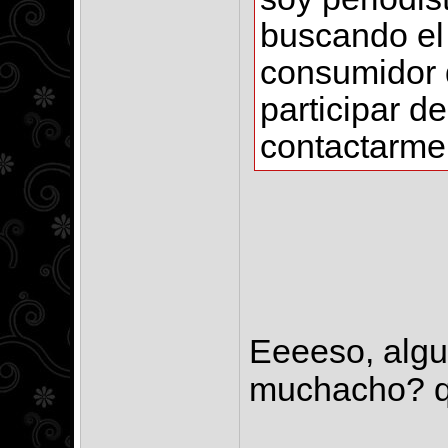
buscando el
consumidor d
participar d
contactarme
Eeeeso, algui
muchacho? q