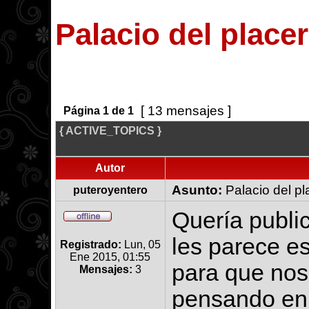
Palacio del placer
[ 13 mensajes ]
Página
1
de
1
{ ACTIVE_TOPICS }
Autor
Asunto:
Palacio del pl
puteroyentero
Quería publi
les parece es
Registrado:
Lun, 05
Ene 2015, 01:55
para que nos
Mensajes:
3
pensando en 