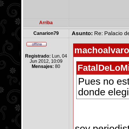
Arriba
Asunto:
Re: Palacio de
Canarion79
machoalvaro6
Registrado:
Lun, 04
Jun 2012, 10:09
FatalDeLoMi
Mensajes:
80
Pues no es
donde elegi
soy periodis