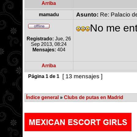
Arriba
Asunto:
Re: Palacio de
mamadu
No me ent
Registrado:
Jue, 26
Sep 2013, 08:24
Mensajes:
404
Arriba
[ 13 mensajes ]
Página
1
de
1
Índice general
»
Clubs de putas en Madrid