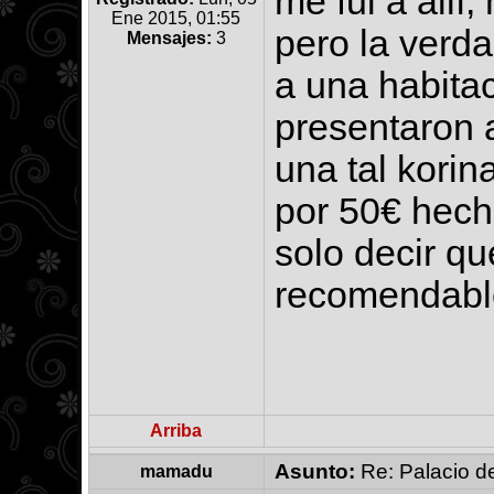
me fui a allí,
Ene 2015, 01:55
pero la verd
Mensajes:
3
a una habita
presentaron a
una tal korin
por 50€ hech
solo decir qu
recomendabl
Arriba
Asunto:
Re: Palacio de
mamadu