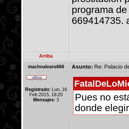
programa de t
669414735. a
Arriba
Asunto:
Re: Palacio de
machoalvaro666
FatalDeLoMio
Registrado:
Lun, 16
Pues no est
Feb 2015, 18:20
Mensajes:
3
donde elegi