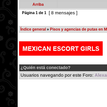
Arriba
[ 8 mensajes ]
Página
1
de
1
Índice general
»
Pisos y agencias de putas en M
¿Quién está conectado?
Usuarios navegando por este Foro:
Alexa