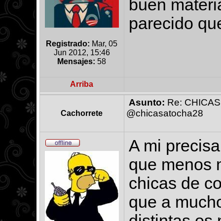
buen materi
parecido qu
Registrado:
Mar, 05
Jun 2012, 15:46
Mensajes:
58
Arriba
Asunto:
Re: CHICAS
@chicasatocha28
Cachorrete
A mi precisa
que menos me
chicas de c
que a muchos
distintas os