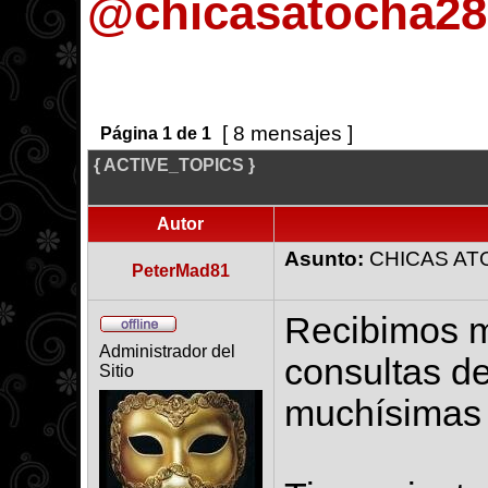
@chicasatocha28
[ 8 mensajes ]
Página
1
de
1
{ ACTIVE_TOPICS }
Autor
Asunto:
CHICAS ATO
PeterMad81
Recibimos 
Administrador del
consultas d
Sitio
muchísimas 