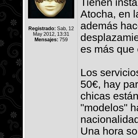
Tienen insta
Atocha, en l
además hac
Registrado:
Sab, 12
May 2012, 13:31
desplazamien
Mensajes:
759
es más que 
Los servicio
50€, hay par
chicas está
"modelos" h
nacionalidad
Una hora so