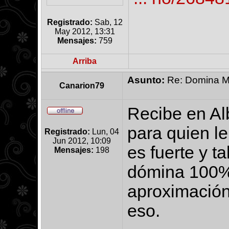
Registrado:
Sab, 12
May 2012, 13:31
Mensajes:
759
Arriba
Asunto:
Re: Domina M
Canarion79
Recibe en Al
para quien le
Registrado:
Lun, 04
Jun 2012, 10:09
es fuerte y t
Mensajes:
198
dómina 100%
aproximación 
eso.