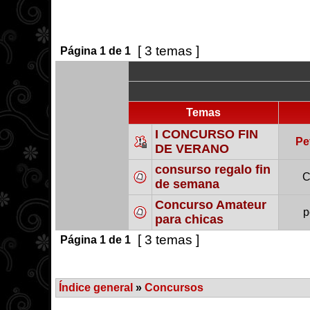
[ 3 temas ]
Página
1
de
1
Temas
I CONCURSO FIN
Pe
DE VERANO
consurso regalo fin
C
de semana
Concurso Amateur
p
para chicas
[ 3 temas ]
Página
1
de
1
Índice general
»
Concursos